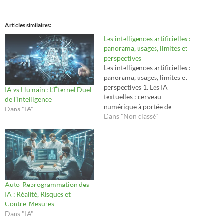
Articles similaires
Les intelligences artificielles :
panorama, usages, limites et
perspectives
Les intelligences artificielles :
panorama, usages, limites et
perspectives 1. Les IA
IA vs Humain : L’Éternel Duel
textuelles : cerveau
de l’Intelligence
numérique à portée de
Dans "IA"
clavier Les intelligences
Dans "Non classé"
artificielles textuelles ont été
les premières à se
démocratiser dans les usages
professionnels et personnels.
On parle ici de modèles
comme ChatGPT, Claude,
Gemini, Mistral, ou encore
Auto-Reprogrammation des
LLaMA.…
IA : Réalité, Risques et
Contre-Mesures
Dans "IA"