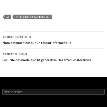
IA
INTELLIGENCE ARTIFICIELLE
Navigation
ARTICLE PRÉCÉDENT
des
Nom des machines sur un réseau informatique
articles
ARTICLE SUIVANT
Sécurité des modèles d’IA générative : les attaques itératives.
Rechercher :