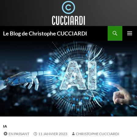
Aller
au
contenu
Recherche
Le Blog de Christophe CUCCIARDI
MENU
PRINCI
IA
EN PASSANT
11 JANVIER 2023
CHRISTOPHE CUCCIARDI