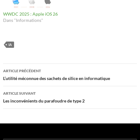
WWDC 2025 : Apple iOS 26
Dans "Informations"
IA
Navigation
ARTICLE PRÉCÉDENT
des
L’utilité méconnue des sachets de silice en informatique
articles
ARTICLE SUIVANT
Les inconvénients du parafoudre de type 2