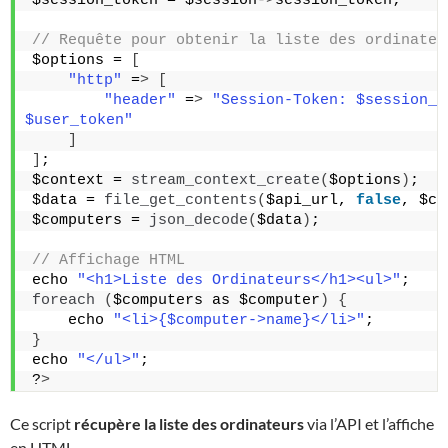
$session_token = $session-
>
session_token;
// Requête pour obtenir la liste des ordinateu
$options = 
[
"http"
 =
>
[
"header"
 =
>
"Session-Token: $session_t
$user_token"
]
]
;
$context = 
stream_context_create
(
$options
)
;
$data = 
file_get_contents
(
$api_url, 
false
, $co
$computers = 
json_decode
(
$data
)
;
// Affichage HTML
echo 
"<h1>Liste des Ordinateurs</h1><ul>"
;
foreach
(
$computers as $computer
)
{
    echo 
"<li>{$computer->name}</li>"
;
}
echo 
"</ul>"
;
?
>
Ce script
récupère la liste des ordinateurs
via l’API et l’affiche
en HTML.