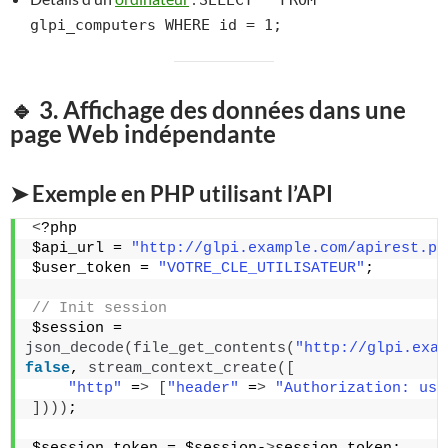
SELECT * FROM
glpi_computers WHERE id = 1;
🔹 3. Affichage des données dans une
page Web indépendante
➤ Exemple en PHP utilisant l’API
<
?php
$api_url = 
"http://glpi.example.com/apirest.ph
$user_token = 
"VOTRE_CLE_UTILISATEUR"
;
// Init session
$session = 
json_decode
(
file_get_contents
(
"http://glpi.exam
false
, 
stream_context_create
([
"http"
 =
>
[
"header"
 =
>
"Authorization: use
])))
;