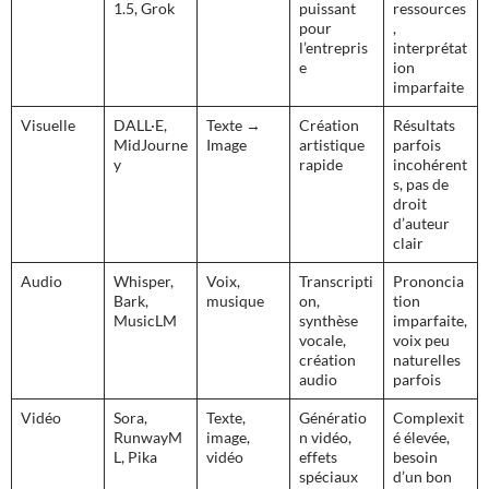
1.5, Grok
puissant
ressources
pour
,
l’entrepris
interprétat
e
ion
imparfaite
Visuelle
DALL·E,
Texte →
Création
Résultats
MidJourne
Image
artistique
parfois
y
rapide
incohérent
s, pas de
droit
d’auteur
clair
Audio
Whisper,
Voix,
Transcripti
Prononcia
Bark,
musique
on,
tion
MusicLM
synthèse
imparfaite,
vocale,
voix peu
création
naturelles
audio
parfois
Vidéo
Sora,
Texte,
Génératio
Complexit
RunwayM
image,
n vidéo,
é élevée,
L, Pika
vidéo
effets
besoin
spéciaux
d’un bon