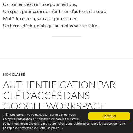
Car aimer, c’est un luxe pour les fous,
Un sport pour ceux qui n’ont rien d’autre, c’est tout.
Moi ? Je reste là, sarcastique et amer,
Un héros déchu, mais qui au moins sait se taire.
NON CLASSÉ
AUTHENTIFICATION PAR
CLÉ D’ACCÈS DANS
GOOGLE WORKSPACE
« En poursuivant votre navigation sur nos sites, vous
Continuer
21 JANVIER 2025
acceptez l'installation et l'utilisation de cookies sur votre
poste, notamment à des fins promotionnelles et/ou publicitaires, dans le respect de notre
politique de protection de votre vie privée. »