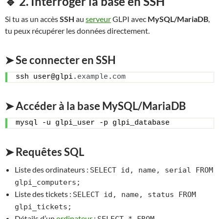
🔹 2. Interroger la base en SSH
Si tu as un accès
SSH
au
serveur
GLPI avec
MySQL/MariaDB
,
tu peux récupérer les données directement.
➤ Se connecter en SSH
ssh user@glpi.
example
.
com
➤ Accéder à la base MySQL/MariaDB
mysql -u glpi_user -p glpi_database
➤ Requêtes SQL
Liste des ordinateurs :
SELECT id, name, serial FROM
glpi_computers;
Liste des tickets :
SELECT id, name, status FROM
glpi_tickets;
Détails d’un
ordinateur
: