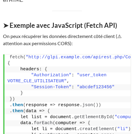
➤ Exemple avec JavaScript (Fetch API)
On peux récupérer les données directement côté client (⚠️
attention aux permissions CORS):
fetch
(
"http://glpi.example.com/apirest.php/Com
{
    headers: 
{
"Authorization"
: 
"user_token 
VOTRE_CLE_UTILISATEUR"
,
"Session-Token"
: 
"abcdef123456"
}
})
.
then
(
response =
>
 response.
json
())
.
then
(
data =
>
{
    let list = document.
getElementById
(
"comput
    data.
forEach
(
computer =
>
{
        let li = document.
createElement
(
"li"
)
;