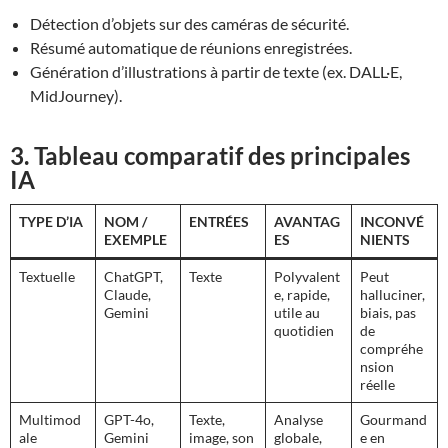
Détection d’objets sur des caméras de sécurité.
Résumé automatique de réunions enregistrées.
Génération d’illustrations à partir de texte (ex. DALL·E,
MidJourney).
3. Tableau comparatif des principales
IA
TYPE D’IA
NOM /
ENTRÉES
AVANTAG
INCONVÉ
EXEMPLE
ES
NIENTS
Textuelle
ChatGPT,
Texte
Polyvalent
Peut
Claude,
e, rapide,
halluciner,
Gemini
utile au
biais, pas
quotidien
de
compréhe
nsion
réelle
Multimod
GPT-4o,
Texte,
Analyse
Gourmand
ale
Gemini
image, son
globale,
e en