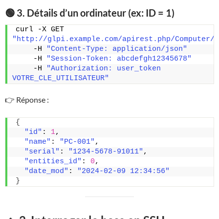
🟢 3. Détails d’un ordinateur (ex: ID = 1)
curl -X GET 
"http://glpi.example.com/apirest.php/Computer/1
    -H 
"Content-Type: application/json"
    -H 
"Session-Token: abcdefgh12345678"
    -H 
"Authorization: user_token 
VOTRE_CLE_UTILISATEUR"
👉 Réponse :
{
"id"
: 
1
,
"name"
: 
"PC-001"
,
"serial"
: 
"1234-5678-91011"
,
"entities_id"
: 
0
,
"date_mod"
: 
"2024-02-09 12:34:56"
}