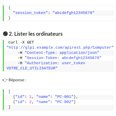
{
"session_token"
: 
"abcdefgh12345678"
}
🟢 2. Lister les ordinateurs
curl -X GET 
"http://glpi.example.com/apirest.php/Computer"
    -H 
"Content-Type: application/json"
    -H 
"Session-Token: abcdefgh12345678"
    -H 
"Authorization: user_token 
VOTRE_CLE_UTILISATEUR"
👉 Réponse :
[
{
"id"
: 
1
, 
"name"
: 
"PC-001"
}
,
{
"id"
: 
2
, 
"name"
: 
"PC-002"
}
]