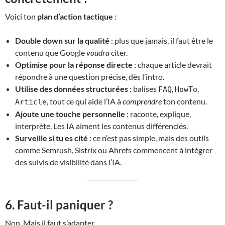
Voici ton
plan d’action tactique
:
Double down sur la qualité
: plus que jamais, il faut être le
contenu que Google
voudra
citer.
Optimise pour la réponse directe
: chaque article devrait
répondre à une question précise, dès l’intro.
Utilise des données structurées
: balises
,
,
FAQ
HowTo
, tout ce qui aide l’IA à
comprendre
ton contenu.
Article
Ajoute une touche personnelle
: raconte, explique,
interprète. Les IA aiment les contenus différenciés.
Surveille si tu es cité
: ce n’est pas simple, mais des outils
comme Semrush, Sistrix ou Ahrefs commencent à intégrer
des suivis de visibilité dans l’IA.
6. Faut-il paniquer ?
Non. Mais il faut s’adapter.