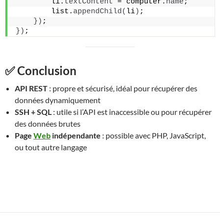
        li.
textContent
 = computer.
name
;
        list.
appendChild
(
li
)
;
})
;
})
;
✅ Conclusion
API REST
: propre et sécurisé, idéal pour récupérer des
données dynamiquement
SSH + SQL
: utile si l’API est inaccessible ou pour récupérer
des données brutes
Page
Web
indépendante
: possible avec PHP, JavaScript,
ou tout autre langage