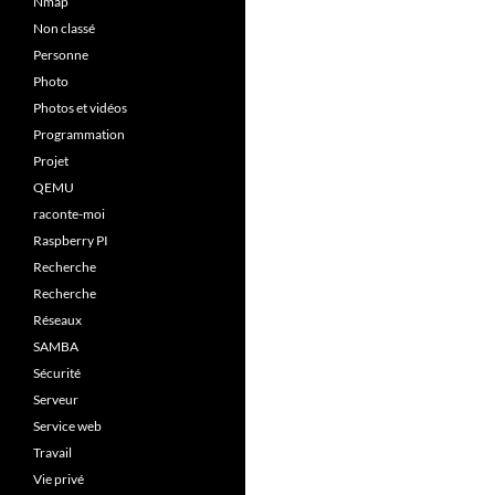
Nmap
Non classé
Personne
Photo
Photos et vidéos
Programmation
Projet
QEMU
raconte-moi
Raspberry PI
Recherche
Recherche
Réseaux
SAMBA
Sécurité
Serveur
Service web
Travail
Vie privé