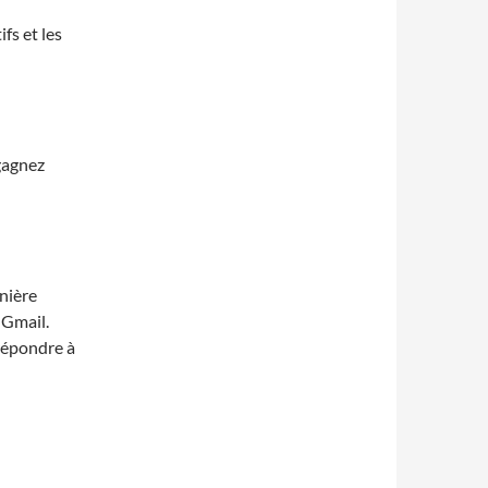
fs et les
 gagnez
nière
 Gmail.
répondre à