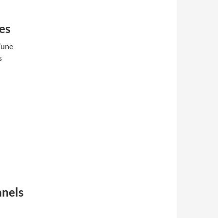
es
d’une
s
nnels