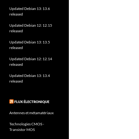
Updated Debian 13: 13.6
released
Updated Debian 12: 12.15
released
Updated Debian 13: 13.5
released
Updated Debian 12: 12.14
released
Updated Debian 13: 13.4
released
FLUX ÉLECTRONIQUE
Antennes et métamatériaux
Technologies CMOS -
Transistor MOS