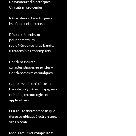
Résonateurs diélectriques –
Circuits micro-ondes
Résonateurs diélectriques -
Matériaux et composants
Réseaux Josephson
pour détecteurs
radiofréquence large bande,
ultrasensibles et compacts
Condensateurs :
caractéristiques générales –
Condensateurs céramiques
Capteurs (bio)chimiques à
base de polymères conjugués -
Principe, technologies et
applications
Durabilité thermomécanique
des assemblages électroniques
sans plomb
Modulateurs et composants