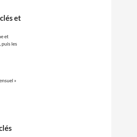
clés et
ne et
 puis les
ensuel »
clés