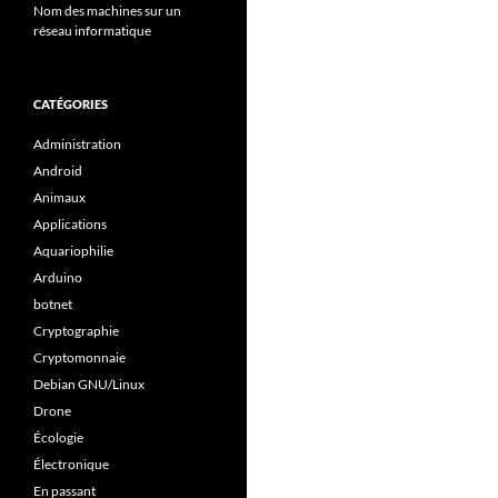
Nom des machines sur un
réseau informatique
CATÉGORIES
Administration
Android
Animaux
Applications
Aquariophilie
Arduino
botnet
Cryptographie
Cryptomonnaie
Debian GNU/Linux
Drone
Écologie
Électronique
En passant