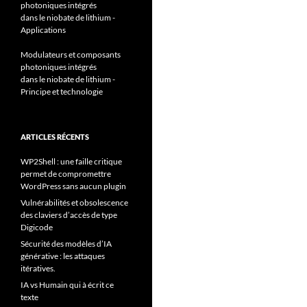
photoniques intégrés
dans le niobate de lithium -
Applications
Modulateurs et composants
photoniques intégrés
dans le niobate de lithium -
Principe et technologie
ARTICLES RÉCENTS
WP2Shell : une faille critique
permet de compromettre
WordPress sans aucun plugin
Vulnérabilités et obsolescence
des claviers d’accès de type
Digicode
Sécurité des modèles d’IA
générative : les attaques
itératives.
IA vs Humain qui à écrit ce
texte