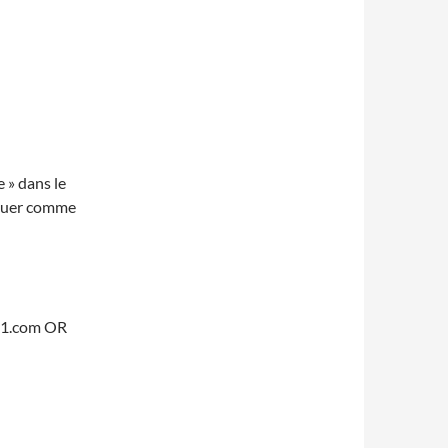
e » dans le
rquer comme
y1.com OR