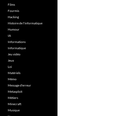
Films
Fourmis
Hacking
Histoire de l'informatique
Humour
IA
Informations
Informatique
Jeu vidéo
Jeux
Loi
Matériels
Mémo
Message d'erreur
Metasploit
Métiers
Minecraft
Musique