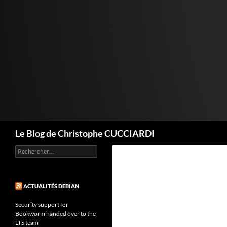
Aller
au
contenu
Recherche
Le Blog de Christophe CUCCIARDI
Rechercher :
ACTUALITÉS DEBIAN
Security support for
Bookworm handed over to the
LTS team