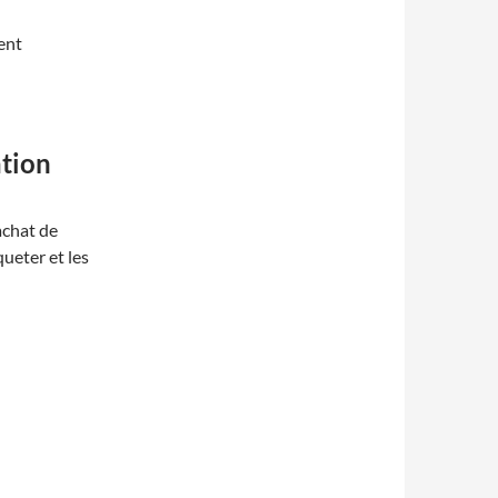
ent
ation
achat de
queter et les