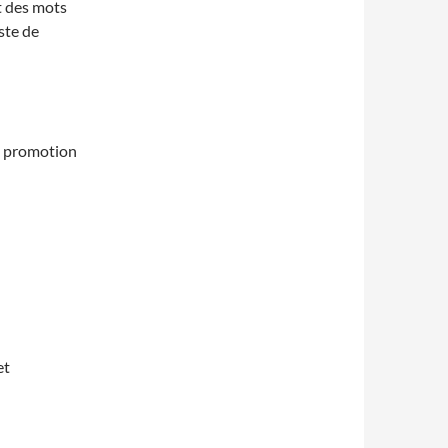
t des mots
ste de
 « promotion
et