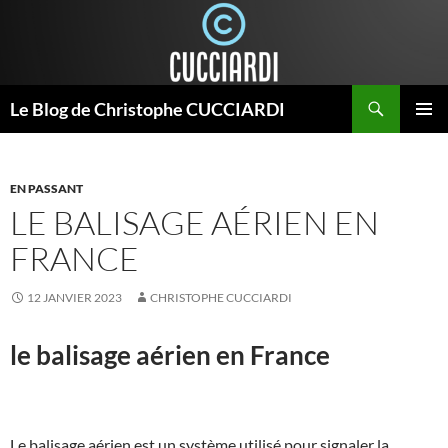
Aller
au
contenu
Recherche
Le Blog de Christophe CUCCIARDI
MENU
PRINCI
EN PASSANT
LE BALISAGE AÉRIEN EN
FRANCE
12 JANVIER 2023
CHRISTOPHE CUCCIARDI
le balisage aérien en France
Le balisage aérien est un système utilisé pour signaler la