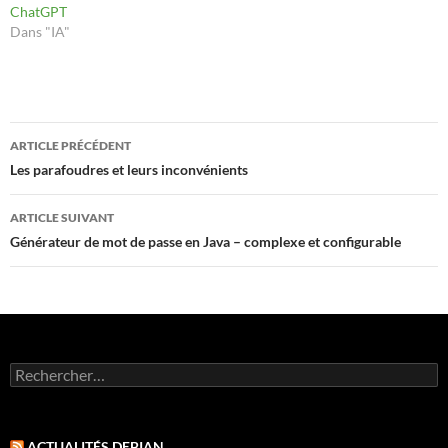
ChatGPT
Dans "IA"
Navigation
ARTICLE PRÉCÉDENT
des
Les parafoudres et leurs inconvénients
articles
ARTICLE SUIVANT
Générateur de mot de passe en Java – complexe et configurable
Rechercher :
ACTUALITÉS DEBIAN