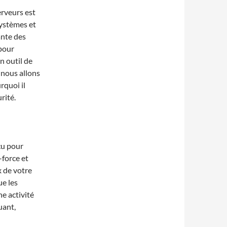
erveurs est
ystèmes et
ante des
 pour
n outil de
, nous allons
rquoi il
rité.
çu pour
-force et
x de votre
ue les
e activité
uant,