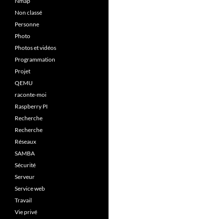
Nmap
Non classé
Personne
Photo
Photos et vidéos
Programmation
Projet
QEMU
raconte-moi
Raspberry PI
Recherche
Recherche
Réseaux
SAMBA
Sécurité
Serveur
Service web
Travail
Vie privé