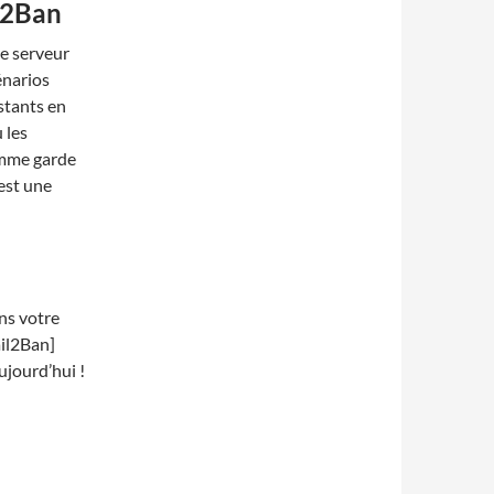
l2Ban
de serveur
énarios
istants en
 les
omme garde
est une
ns votre
ail2Ban]
ujourd’hui !