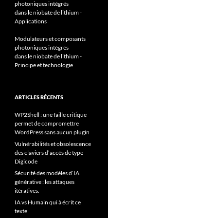
photoniques intégrés
dans le niobate de lithium -
Applications
Modulateurs et composants
photoniques intégrés
dans le niobate de lithium -
Principe et technologie
ARTICLES RÉCENTS
WP2Shell : une faille critique
permet de compromettre
WordPress sans aucun plugin
Vulnérabilités et obsolescence
des claviers d’accès de type
Digicode
Sécurité des modèles d’IA
générative : les attaques
itératives.
IA vs Humain qui à écrit ce
texte