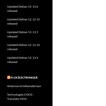
Updated Debian 13: 13.6
released
Updated Debian 12: 12.15
released
Updated Debian 13: 13.5
released
Updated Debian 12: 12.14
released
Updated Debian 13: 13.4
released
FLUX ÉLECTRONIQUE
Antennes et métamatériaux
Technologies CMOS -
Transistor MOS