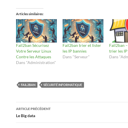
Articles similaires
Fail2ban Sécurisez
Fail2ban trier et lister
Fail2ban – 
Votre Serveur Linux
les IP bannies
trier les I
Contre les Attaques
Dans "Serveur"
Dans "Adm
Dans "Administration"
FAIL2BAN
SÉCURITÉ INFORMATIQUE
Navigation
ARTICLE PRÉCÉDENT
des
Le Big data
articles