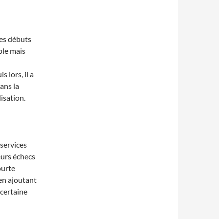
ses débuts
ple mais
lors, il a
ans la
lisation.
 services
eurs échecs
ourte
 en ajoutant
 certaine