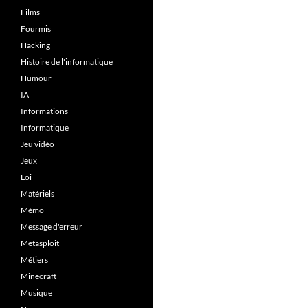
Films
Fourmis
Hacking
Histoire de l'informatique
Humour
IA
Informations
Informatique
Jeu vidéo
Jeux
Loi
Matériels
Mémo
Message d'erreur
Metasploit
Métiers
Minecraft
Musique