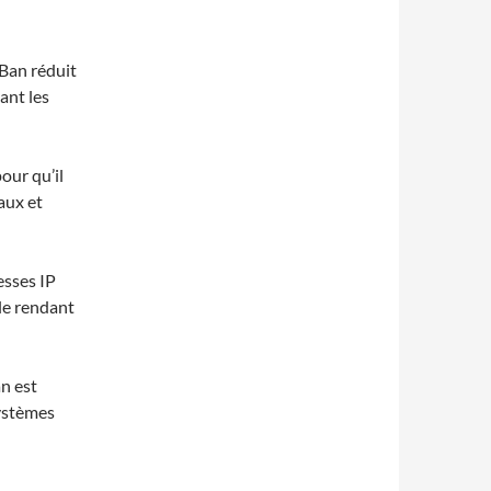
2Ban réduit
ant les
our qu’il
aux et
esses IP
 le rendant
an est
systèmes