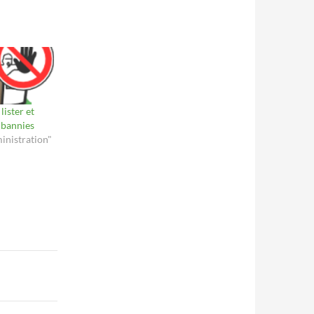
lister et
P bannies
inistration"