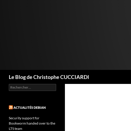
Aller
au
contenu
Recherche
Le Blog de Christophe CUCCIARDI
Rechercher :
ACTUALITÉS DEBIAN
Security support for
Bookworm handed over to the
LTS team