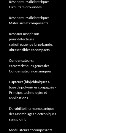
Résonateurs diélectriques –
Circuits micro-ondes
Résonateurs diélectriques -
Matériaux et composants
Réseaux Josephson
pour détecteurs
radiofréquence large bande,
ultrasensibles et compacts
Condensateurs :
caractéristiques générales –
Condensateurs céramiques
Capteurs (bio)chimiques à
base de polymères conjugués -
Principe, technologies et
applications
Durabilité thermomécanique
des assemblages électroniques
sans plomb
Modulateurs et composants