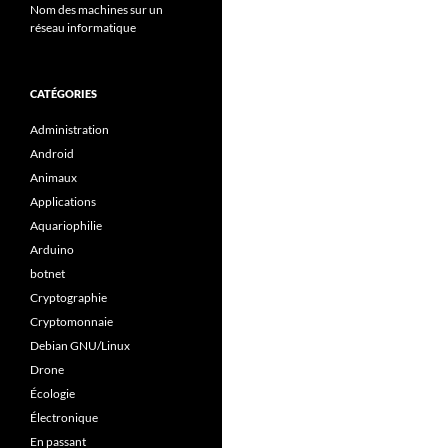
Nom des machines sur un
réseau informatique
CATÉGORIES
Administration
Android
Animaux
Applications
Aquariophilie
Arduino
botnet
Cryptographie
Cryptomonnaie
Debian GNU/Linux
Drone
Écologie
Électronique
En passant