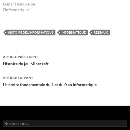
Dans "Histoire de
l'informatique"
HISTOIRE DE L'INFORMATIQUE
INFORMATIQUE
RÉSEAUX
Navigation
ARTICLE PRÉCÉDENT
des
Histoire du jeu Minecraft
articles
ARTICLE SUIVANT
L’histoire fondamentale du 1 et du 0 en informatique
Rechercher :