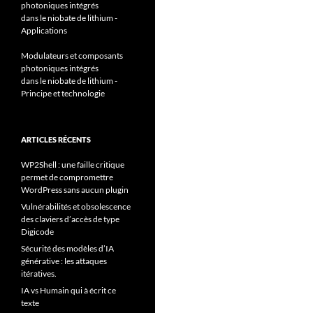
photoniques intégrés
dans le niobate de lithium -
Applications
Modulateurs et composants
photoniques intégrés
dans le niobate de lithium -
Principe et technologie
ARTICLES RÉCENTS
WP2Shell : une faille critique
permet de compromettre
WordPress sans aucun plugin
Vulnérabilités et obsolescence
des claviers d’accès de type
Digicode
Sécurité des modèles d’IA
générative : les attaques
itératives.
IA vs Humain qui à écrit ce
texte