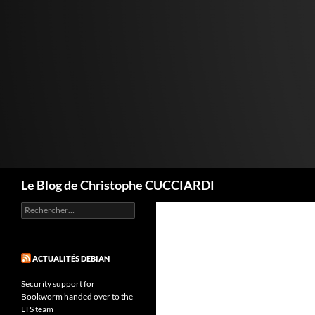
Aller
au
contenu
Recherche
Le Blog de Christophe CUCCIARDI
Rechercher :
ACTUALITÉS DEBIAN
Security support for
Bookworm handed over to the
LTS team