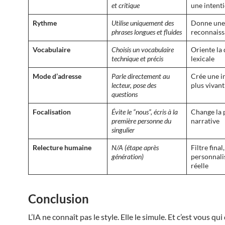
et critique
une intenti
Rythme
Utilise uniquement des
Donne une
phrases longues et fluides
reconnaiss
Vocabulaire
Choisis un vocabulaire
Oriente la 
technique et précis
lexicale
Mode d’adresse
Parle directement au
Crée une i
lecteur, pose des
plus vivant
questions
Focalisation
Évite le “nous”, écris à la
Change la 
première personne du
narrative
singulier
Relecture humaine
N/A (étape après
Filtre final,
génération)
personnali
réelle
Conclusion
L’IA ne connaît pas le style. Elle le simule. Et c’est vous qu