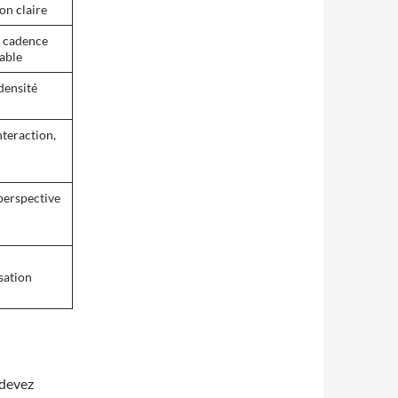
on claire
 cadence
able
densité
nteraction,
perspective
sation
i devez