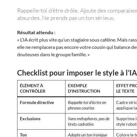
Rappelle-toi d’être drôle. Ajoute des comparaiso
absurdes. Ne prends pas un ton sérieux.
Résultat attendu :
« L’IA écrit plus vite qu’un stagiaire sous caféine. Mais ra
elle ne remplacera pas encore votre cousin qui balance de
douteuses dans le groupe famille. »
Checklist pour imposer le style à l’IA
ÉLÉMENT À
EXEMPLE
EFFET PR
CONTRÔLER
D’INSTRUCTION
LE TEXTE
Formule directive
Rappelle-toi d’écrire en
Cadre strict
phrases courtes
applique la
Exclusions
Sans métaphores, pas de
Supprime le
tirets cadratins
style robo
Ton
Adopte un ton ironique
Colore le t