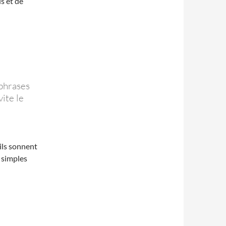
us et de
 phrases
ite le
’ils sonnent
 simples