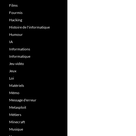
Films
Fourmis
Hacking
Histoire de l'informatique
Humour
IA
Informations
Informatique
Jeu vidéo
Jeux
Loi
Matériels
Mémo
Message d'erreur
Metasploit
Métiers
Minecraft
Musique