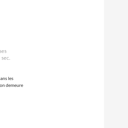
ses
 sec.
dans les
tion demeure