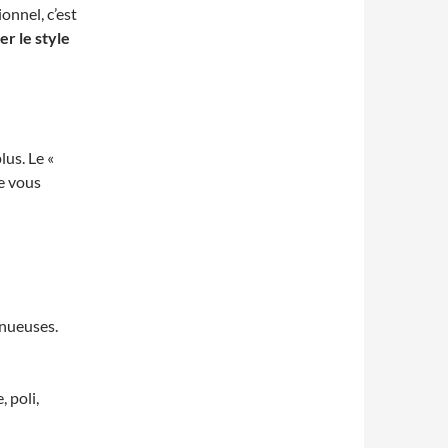
onnel, c’est
r le style
us. Le «
ue vous
inueuses.
, poli,