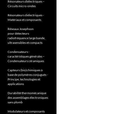
Résonateurs diélectriques –
Circuits micro-ondes
Résonateurs diélectriques -
Matériaux et composants
Réseaux Josephson
pour détecteurs
radiofréquence large bande,
ultrasensibles et compacts
Condensateurs :
caractéristiques générales –
Condensateurs céramiques
Capteurs (bio)chimiques à
base de polymères conjugués -
Principe, technologies et
applications
Durabilité thermomécanique
des assemblages électroniques
sans plomb
Modulateurs et composants