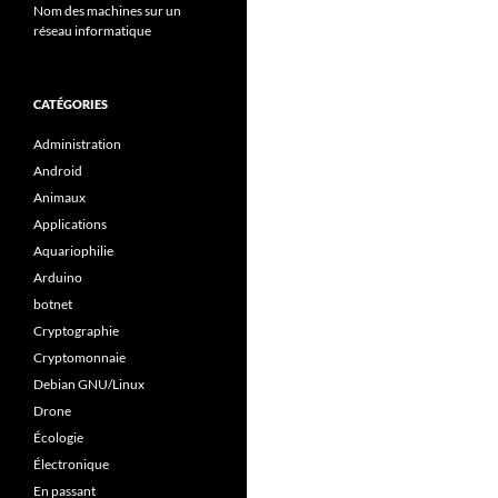
Nom des machines sur un
réseau informatique
CATÉGORIES
Administration
Android
Animaux
Applications
Aquariophilie
Arduino
botnet
Cryptographie
Cryptomonnaie
Debian GNU/Linux
Drone
Écologie
Électronique
En passant