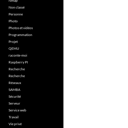
Nmap
Non classé
Personne
Photo
Photos et vidéos
Programmation
Projet
QEMU
raconte-moi
Raspberry PI
Recherche
Recherche
Réseaux
SAMBA
Sécurité
Serveur
Service web
Travail
Vie privé