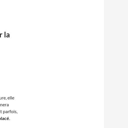
r la
ure, elle
nnera
t parfois,
placé
.