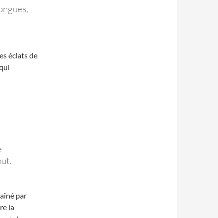
longues,
es éclats de
qui
e
ut.
aîné par
re la