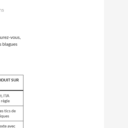
ns
ssurez-vous,
s blagues
ODUIT SUR
, l’IA
 règle
s tics de
tiques
exte avec