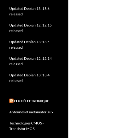
Updated Debian 13: 13.6
released
Updated Debian 12: 12.15
released
Updated Debian 13: 13.5
released
Updated Debian 12: 12.14
released
Updated Debian 13: 13.4
released
FLUX ÉLECTRONIQUE
Antennes et métamatériaux
Technologies CMOS -
Transistor MOS