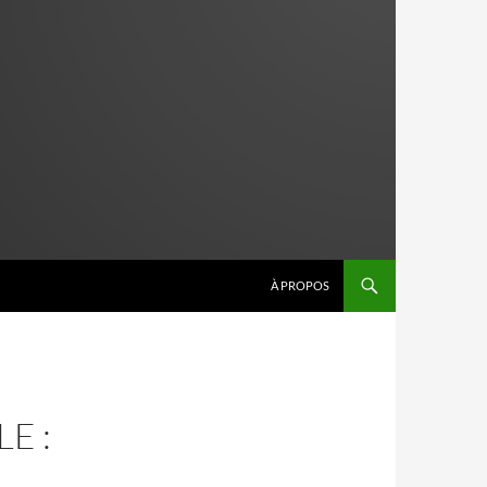
À PROPOS
E :