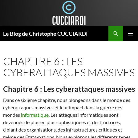
Aller
au
contenu
Recherche
Le Blog de Christophe CUCCIARDI
MENU
PRINCI
CHAPITRE 6 : LES
CYBERATTAQUES MASSIVES
Chapitre 6 : Les cyberattaques massives
Dans ce sixième chapitre, nous plongeons dans le monde des
cyberattaques massives et leur impact dans la guerre des
mondes
informatique
. Les attaques informatiques sont
devenues de plus en plus sophistiquées et destructrices,
ciblant des organisations, des infrastructures critiques et
même des États-nations. Nous explorons les différents types