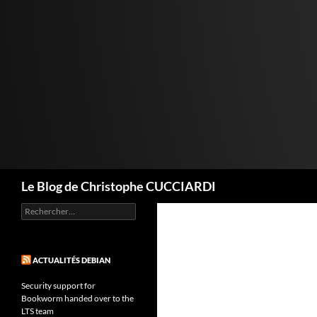
Aller
au
contenu
Recherche
Le Blog de Christophe CUCCIARDI
Rechercher :
ACTUALITÉS DEBIAN
Security support for
Bookworm handed over to the
LTS team