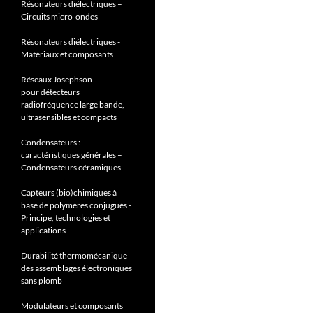
Résonateurs diélectriques –
Circuits micro-ondes
Résonateurs diélectriques -
Matériaux et composants
Réseaux Josephson
pour détecteurs
radiofréquence large bande,
ultrasensibles et compacts
Condensateurs :
caractéristiques générales –
Condensateurs céramiques
Capteurs (bio)chimiques à
base de polymères conjugués -
Principe, technologies et
applications
Durabilité thermomécanique
des assemblages électroniques
sans plomb
Modulateurs et composants