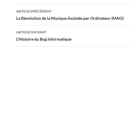
Navigation
ARTICLE PRÉCÉDENT
des
La Révolution de la Musique Assistée par Ordinateur (MAO)
articles
ARTICLE SUIVANT
L’Histoire du Bug Informatique