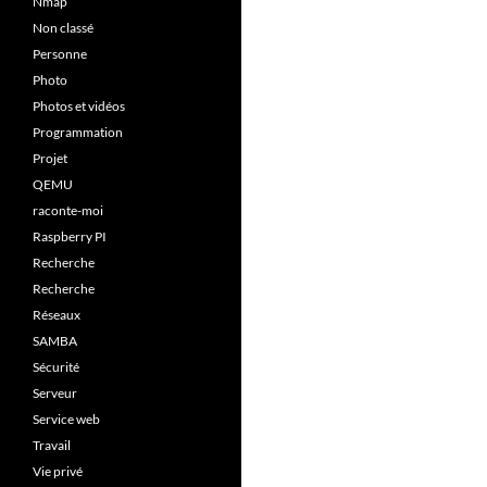
Nmap
Non classé
Personne
Photo
Photos et vidéos
Programmation
Projet
QEMU
raconte-moi
Raspberry PI
Recherche
Recherche
Réseaux
SAMBA
Sécurité
Serveur
Service web
Travail
Vie privé