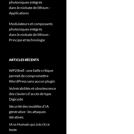
photoniques intégrés
dans le niobate de lithium -
Applications
Modulateurs et composants
photoniques intégrés
dans le niobate de lithium -
Principe et technologie
ARTICLES RÉCENTS
WP2Shell : une faille critique
permet de compromettre
WordPress sans aucun plugin
Vulnérabilités et obsolescence
des claviers d’accès de type
Digicode
Sécurité des modèles d’IA
générative : les attaques
itératives.
IA vs Humain qui à écrit ce
texte