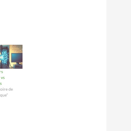
rs
 vs
s
oire de
ique"