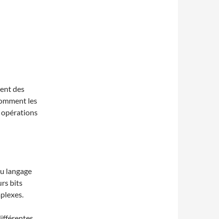
ment des
 comment les
s opérations
du langage
urs bits
plexes.
ifférentes,