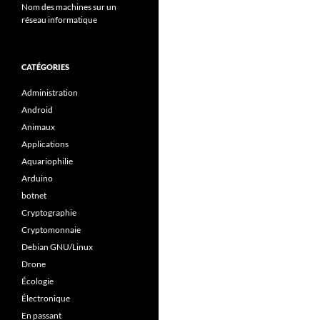
Nom des machines sur un
réseau informatique
CATÉGORIES
Administration
Android
Animaux
Applications
Aquariophilie
Arduino
botnet
Cryptographie
Cryptomonnaie
Debian GNU/Linux
Drone
Écologie
Électronique
En passant