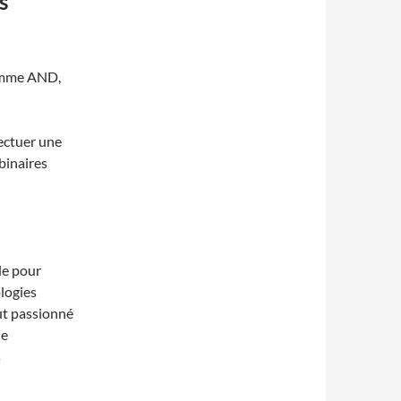
s
comme AND,
fectuer une
binaires
le pour
logies
ut passionné
le
s