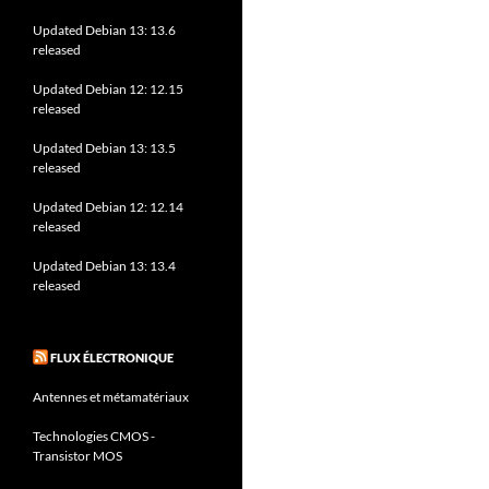
Updated Debian 13: 13.6
released
Updated Debian 12: 12.15
released
Updated Debian 13: 13.5
released
Updated Debian 12: 12.14
released
Updated Debian 13: 13.4
released
FLUX ÉLECTRONIQUE
Antennes et métamatériaux
Technologies CMOS -
Transistor MOS