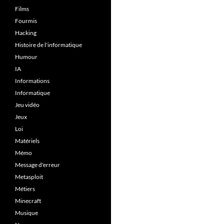
Films
Fourmis
Hacking
Histoire de l'informatique
Humour
IA
Informations
Informatique
Jeu vidéo
Jeux
Loi
Matériels
Mémo
Message d'erreur
Metasploit
Métiers
Minecraft
Musique