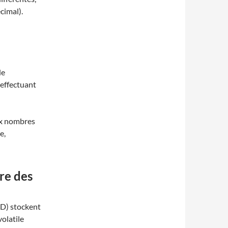
cimal).
de
 effectuant
ux nombres
e,
re des
SD) stockent
olatile