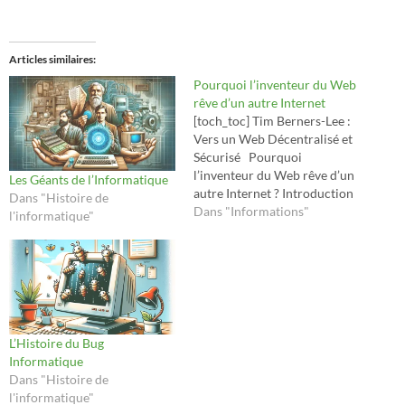
Articles similaires
Pourquoi l’inventeur du Web
rêve d’un autre Internet
[toch_toc] Tim Berners-Lee :
Vers un Web Décentralisé et
Sécurisé Pourquoi
l’inventeur du Web rêve d’un
Les Géants de l’Informatique
autre Internet ? Introduction
Dans "Histoire de
Il y a plus de 25 ans, Tim
Dans "Informations"
l'informatique"
Berners-Lee inventait le
World Wide Web,
révolutionnant la manière
dont nous partageons et
accédons à l'information.
Aujourd'hui, il exprime des
préoccupations…
L’Histoire du Bug
Informatique
Dans "Histoire de
l'informatique"