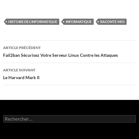
HISTOIRE DE L'INFORMATIQUE
INFORMATIQUE
RACONTE-MOI
Navigation
ARTICLE PRÉCÉDENT
des
Fail2ban Sécurisez Votre Serveur Linux Contre les Attaques
articles
ARTICLE SUIVANT
Le Harvard Mark II
Rechercher :