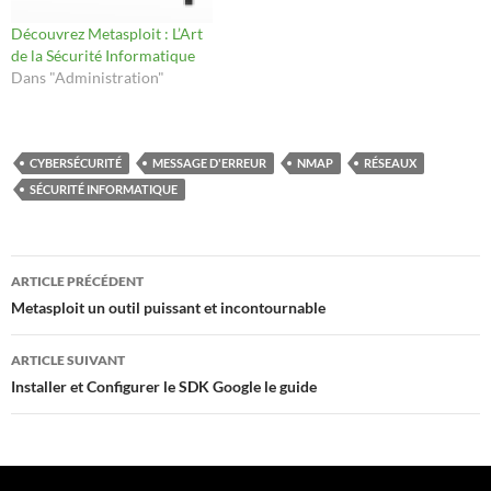
Découvrez Metasploit : L’Art
de la Sécurité Informatique
Dans "Administration"
CYBERSÉCURITÉ
MESSAGE D'ERREUR
NMAP
RÉSEAUX
SÉCURITÉ INFORMATIQUE
Navigation
ARTICLE PRÉCÉDENT
des
Metasploit un outil puissant et incontournable
articles
ARTICLE SUIVANT
Installer et Configurer le SDK Google le guide