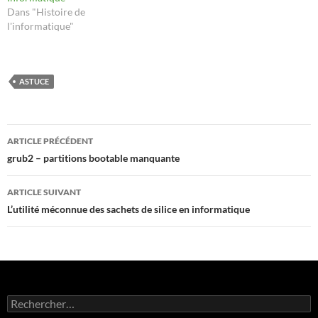
Dans "Histoire de
l'informatique"
ASTUCE
Navigation
ARTICLE PRÉCÉDENT
des
grub2 – partitions bootable manquante
articles
ARTICLE SUIVANT
L’utilité méconnue des sachets de silice en informatique
Rechercher :