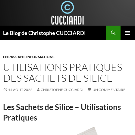
Aller
au
contenu
Recherche
Le Blog de Christophe CUCCIARDI
MENU
PRINCI
EN PASSANT
,
INFORMATIONS
UTILISATIONS PRATIQUES
DES SACHETS DE SILICE
14 AOÛT 2022
CHRISTOPHE CUCCIARDI
UN COMMENTAIRE
Les Sachets de Silice – Utilisations
Pratiques