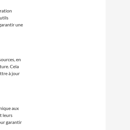
ration
utils
garantir une
sources, en
ture. Cela
ttre à jour
hnique aux
t leurs
ur garantir