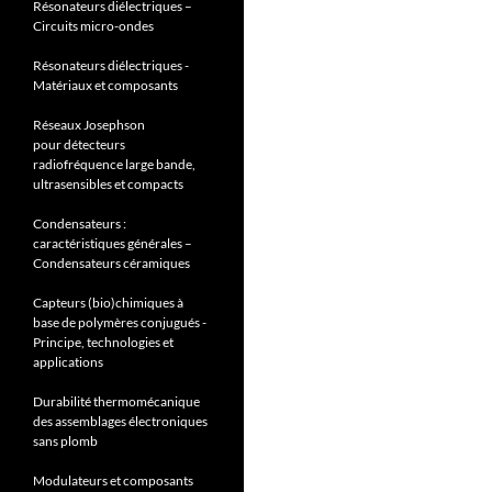
Résonateurs diélectriques –
Circuits micro-ondes
Résonateurs diélectriques -
Matériaux et composants
Réseaux Josephson
pour détecteurs
radiofréquence large bande,
ultrasensibles et compacts
Condensateurs :
caractéristiques générales –
Condensateurs céramiques
Capteurs (bio)chimiques à
base de polymères conjugués -
Principe, technologies et
applications
Durabilité thermomécanique
des assemblages électroniques
sans plomb
Modulateurs et composants