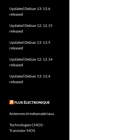
Updated Debian 13: 13.6
released
Updated Debian 12: 12.15
released
Updated Debian 13: 13.5
released
Updated Debian 12: 12.14
released
Updated Debian 13: 13.4
released
FLUX ÉLECTRONIQUE
Antennes et métamatériaux
Technologies CMOS -
Transistor MOS