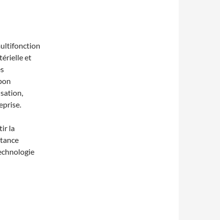
ultifonction
érielle et
es
 bon
sation,
eprise.
ir la
rtance
echnologie