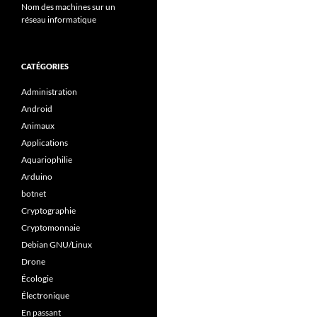
Nom des machines sur un
réseau informatique
CATÉGORIES
Administration
Android
Animaux
Applications
Aquariophilie
Arduino
botnet
Cryptographie
Cryptomonnaie
Debian GNU/Linux
Drone
Écologie
Électronique
En passant