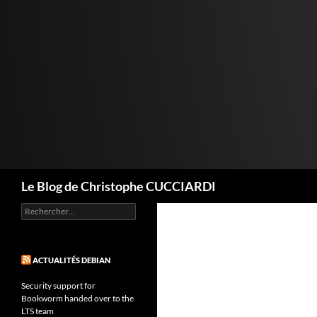
Aller
au
contenu
Recherche
Le Blog de Christophe CUCCIARDI
Rechercher :
ACTUALITÉS DEBIAN
Security support for
Bookworm handed over to the
LTS team