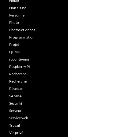
Nmap
Non classé
Personne
Photo
Photos et vidéos
Programmation
Projet
QEMU
raconte-moi
Raspberry PI
Recherche
Recherche
Réseaux
SAMBA
Sécurité
Serveur
Service web
Travail
Vie privé