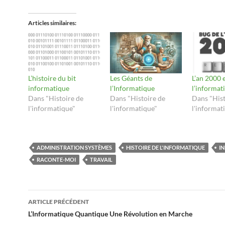
Articles similaires
L’histoire du bit
Les Géants de
L’an 2000 
informatique
l’Informatique
l’informat
Dans "Histoire de
Dans "Histoire de
Dans "Hist
l'informatique"
l'informatique"
l'informat
ADMINISTRATION SYSTÈMES
HISTOIRE DE L'INFORMATIQUE
I
RACONTE-MOI
TRAVAIL
Navigation
ARTICLE PRÉCÉDENT
des
L’Informatique Quantique Une Révolution en Marche