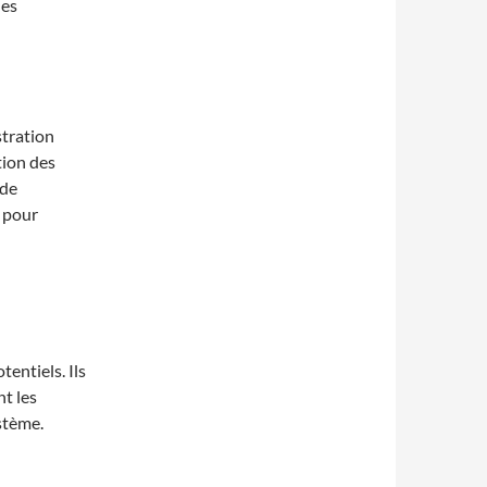
des
stration
tion des
 de
, pour
entiels. Ils
nt les
stème.