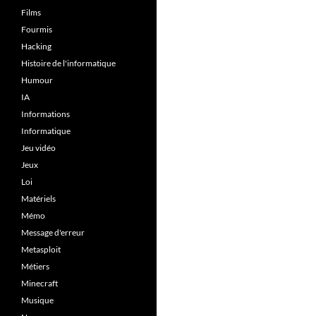
Films
Fourmis
Hacking
Histoire de l'informatique
Humour
IA
Informations
Informatique
Jeu vidéo
Jeux
Loi
Matériels
Mémo
Message d'erreur
Metasploit
Métiers
Minecraft
Musique