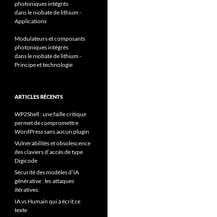
photoniques intégrés
dans le niobate de lithium -
Applications
Modulateurs et composants
photoniques intégrés
dans le niobate de lithium -
Principe et technologie
ARTICLES RÉCENTS
WP2Shell : une faille critique
permet de compromettre
WordPress sans aucun plugin
Vulnérabilités et obsolescence
des claviers d’accès de type
Digicode
Sécurité des modèles d’IA
générative : les attaques
itératives.
IA vs Humain qui à écrit ce
texte