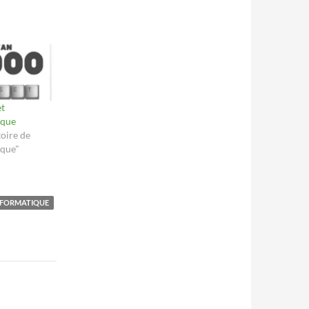
et
ique
oire de
ique"
NFORMATIQUE