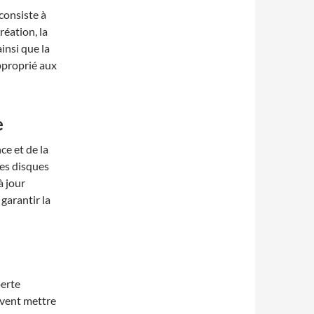
consiste à
création, la
insi que la
pproprié aux
e
ce et de la
les disques
à jour
 garantir la
perte
ivent mettre