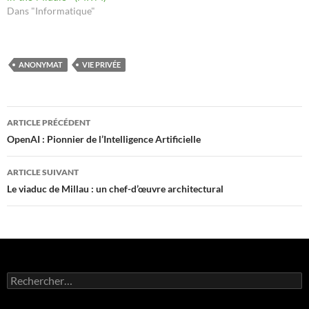
Dans "Informatique"
ANONYMAT
VIE PRIVÉE
Navigation
ARTICLE PRÉCÉDENT
des
OpenAI : Pionnier de l’Intelligence Artificielle
articles
ARTICLE SUIVANT
Le viaduc de Millau : un chef-d’œuvre architectural
Rechercher :