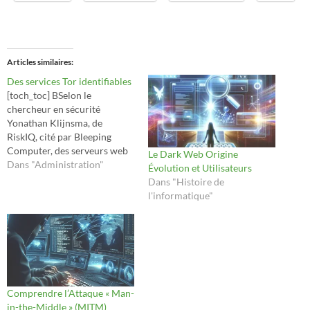
Articles similaires
Des services Tor identifiables
[toch_toc] BSelon le
chercheur en sécurité
Yonathan Klijnsma, de
RiskIQ, cité par Bleeping
Computer, des serveurs web
Le Dark Web Origine
(Apache ou Nginx) mal
Dans "Administration"
Évolution et Utilisateurs
configurés écoutent une
Dans "Histoire de
adresse IP sur l'Internet
l'informatique"
public, plutôt que leur
localhost (127.0.0.1). Les
serveurs mal configurés : une
menace pour la sécurité en
ligne Dans le cas d'un…
Comprendre l’Attaque « Man-
in-the-Middle » (MITM)