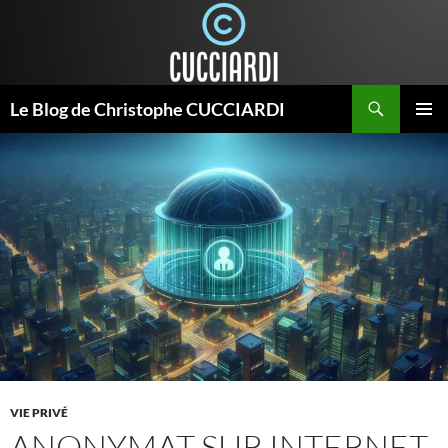
Aller
au
contenu
Recherche
Le Blog de Christophe CUCCIARDI
MENU
PRINCI
VIE PRIVÉ
ANONYMAT SUR INTERNET