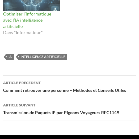
Optimiser l’informatique
avec l’IA intelligence
artificielle
Dans "Informatique"
IA
INTELLIGENCE ARTIFICIELLE
Navigation
ARTICLE PRÉCÉDENT
des
Comment retrouver une personne – Méthodes et Conseils Utiles
articles
ARTICLE SUIVANT
Transmission de Paquets IP par Pigeons Voyageurs RFC1149