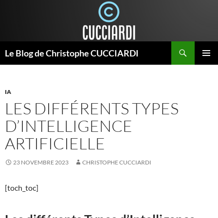
Aller
au
contenu
Recherche
Le Blog de Christophe CUCCIARDI
MENU
PRINCI
IA
LES DIFFÉRENTS TYPES
D’INTELLIGENCE
ARTIFICIELLE
23 NOVEMBRE 2023
CHRISTOPHE CUCCIARDI
[toch_toc]